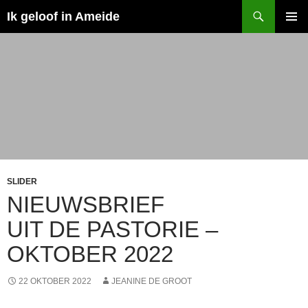
Ga
Zoeken
Ik geloof in Ameide
naar
PRIMAI
de
MENU
inhoud
SLIDER
NIEUWSBRIEF
UIT DE PASTORIE –
OKTOBER 2022
22 OKTOBER 2022
JEANINE DE GROOT